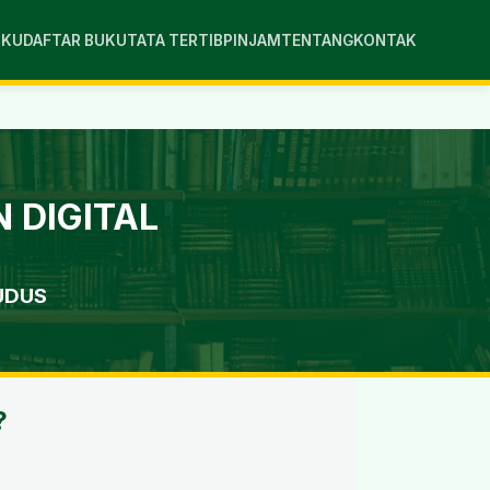
UKU
DAFTAR BUKU
TATA TERTIB
PINJAM
TENTANG
KONTAK
 DIGITAL
UDUS
?