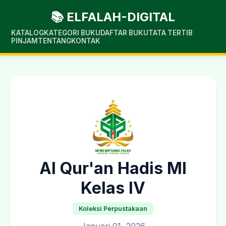
📚 ELFALAH-DIGITAL
KATALOG
KATEGORI BUKU
DAFTAR BUKU
TATA TERTIB
PINJAM
TENTANG
KONTAK
Al Qur'an Hadis MI
Kelas IV
Koleksi Perpustakaan