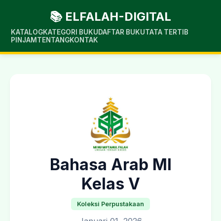
📚 ELFALAH-DIGITAL
KATALOG
KATEGORI BUKU
DAFTAR BUKU
TATA TERTIB
PINJAM
TENTANG
KONTAK
Bahasa Arab MI
Kelas V
Koleksi Perpustakaan