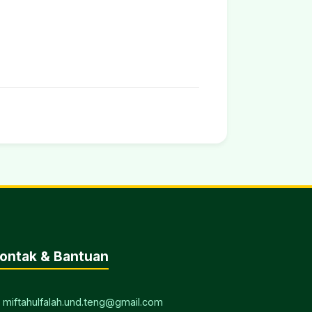
ontak & Bantuan
 miftahulfalah.und.teng@gmail.com