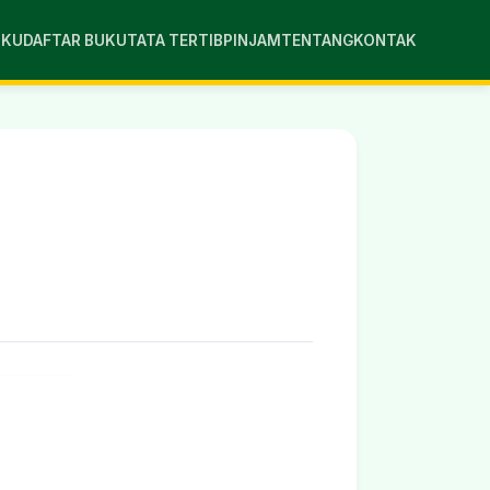
UKU
DAFTAR BUKU
TATA TERTIB
PINJAM
TENTANG
KONTAK