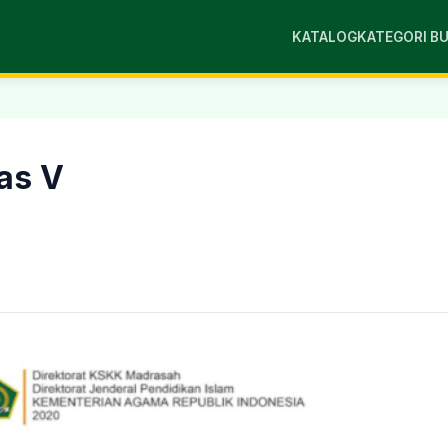
KATALOG
KATEGORI B
las V