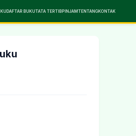
UKU
DAFTAR BUKU
TATA TERTIB
PINJAM
TENTANG
KONTAK
luku