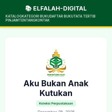
📚 ELFALAH-DIGITAL
KATALOG
KATEGORI BUKU
DAFTAR BUKU
TATA TERTIB
PINJAM
TENTANG
KONTAK
Aku Bukan Anak
Kutukan
Koleksi Perpustakaan