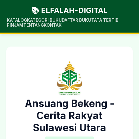
📚 ELFALAH-DIGITAL
KATALOG
KATEGORI BUKU
DAFTAR BUKU
TATA TERTIB
PINJAM
TENTANG
KONTAK
Ansuang Bekeng -
Cerita Rakyat
Sulawesi Utara