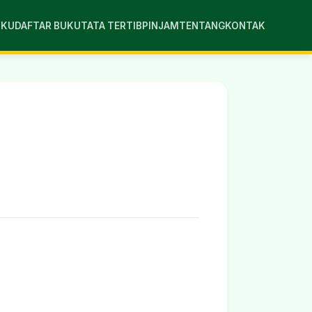
UKU
DAFTAR BUKU
TATA TERTIB
PINJAM
TENTANG
KONTAK