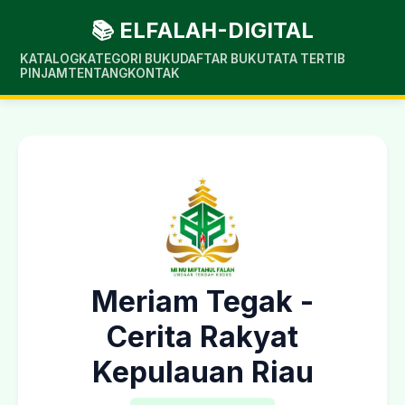
📚 ELFALAH-DIGITAL
KATALOG
KATEGORI BUKU
DAFTAR BUKU
TATA TERTIB
PINJAM
TENTANG
KONTAK
Meriam Tegak -
Cerita Rakyat
Kepulauan Riau