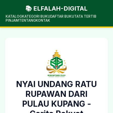
📚 ELFALAH-DIGITAL
KATALOG
KATEGORI BUKU
DAFTAR BUKU
TATA TERTIB
PINJAM
TENTANG
KONTAK
NYAI UNDANG RATU
RUPAWAN DARI
PULAU KUPANG -