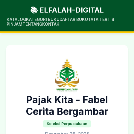
📚 ELFALAH-DIGITAL
KATALOG
KATEGORI BUKU
DAFTAR BUKU
TATA TERTIB
PINJAM
TENTANG
KONTAK
Pajak Kita - Fabel
Cerita Bergambar
Koleksi Perpustakaan