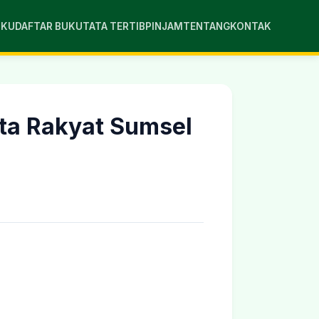
UKU
DAFTAR BUKU
TATA TERTIB
PINJAM
TENTANG
KONTAK
ta Rakyat Sumsel