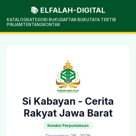
📚 ELFALAH-DIGITAL
KATALOG
KATEGORI BUKU
DAFTAR BUKU
TATA TERTIB
PINJAM
TENTANG
KONTAK
Si Kabayan - Cerita
Rakyat Jawa Barat
Koleksi Perpustakaan