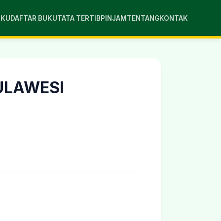
UKU
DAFTAR BUKU
TATA TERTIB
PINJAM
TENTANG
KONTAK
SULAWESI