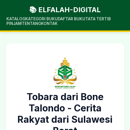
📚 ELFALAH-DIGITAL
KATALOG
KATEGORI BUKU
DAFTAR BUKU
TATA TERTIB
PINJAM
TENTANG
KONTAK
Tobara dari Bone
Talondo - Cerita
Rakyat dari Sulawesi