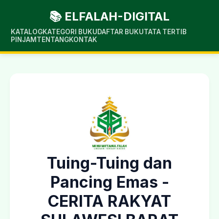
📚 ELFALAH-DIGITAL
KATALOG
KATEGORI BUKU
DAFTAR BUKU
TATA TERTIB
PINJAM
TENTANG
KONTAK
Tuing-Tuing dan
Pancing Emas -
CERITA RAKYAT