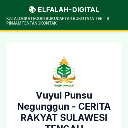
📚 ELFALAH-DIGITAL
KATALOG
KATEGORI BUKU
DAFTAR BUKU
TATA TERTIB
PINJAM
TENTANG
KONTAK
Vuyul Punsu
Negunggun - CERITA
RAKYAT SULAWESI