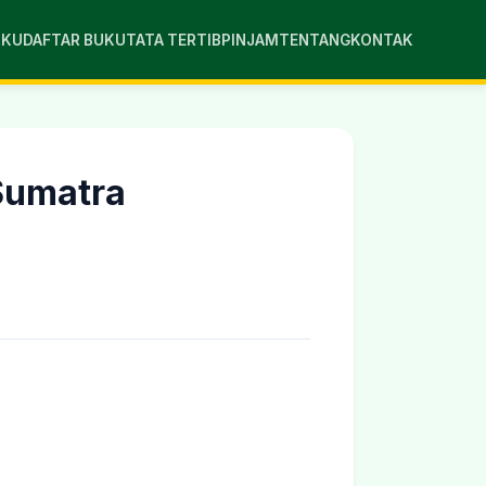
UKU
DAFTAR BUKU
TATA TERTIB
PINJAM
TENTANG
KONTAK
 Sumatra