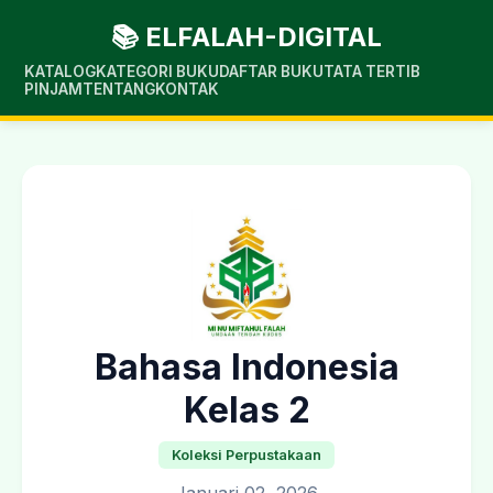
📚 ELFALAH-DIGITAL
KATALOG
KATEGORI BUKU
DAFTAR BUKU
TATA TERTIB
PINJAM
TENTANG
KONTAK
Bahasa Indonesia
Kelas 2
Koleksi Perpustakaan