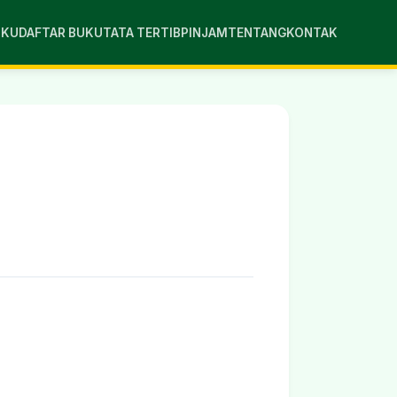
UKU
DAFTAR BUKU
TATA TERTIB
PINJAM
TENTANG
KONTAK