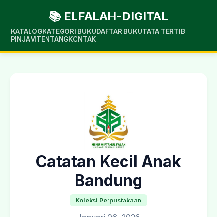
📚 ELFALAH-DIGITAL
KATALOG
KATEGORI BUKU
DAFTAR BUKU
TATA TERTIB
PINJAM
TENTANG
KONTAK
Catatan Kecil Anak
Bandung
Koleksi Perpustakaan