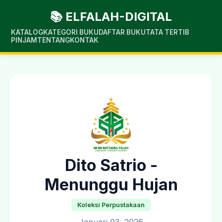
📚 ELFALAH-DIGITAL
KATALOG
KATEGORI BUKU
DAFTAR BUKU
TATA TERTIB
PINJAM
TENTANG
KONTAK
Dito Satrio -
Menunggu Hujan
Koleksi Perpustakaan