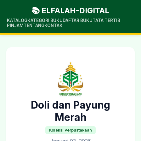
📚 ELFALAH-DIGITAL
KATALOG
KATEGORI BUKU
DAFTAR BUKU
TATA TERTIB
PINJAM
TENTANG
KONTAK
Doli dan Payung
Merah
Koleksi Perpustakaan