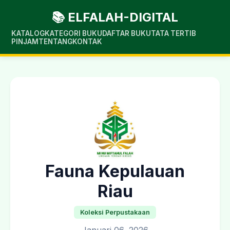
📚 ELFALAH-DIGITAL
KATALOG
KATEGORI BUKU
DAFTAR BUKU
TATA TERTIB
PINJAM
TENTANG
KONTAK
Fauna Kepulauan
Riau
Koleksi Perpustakaan