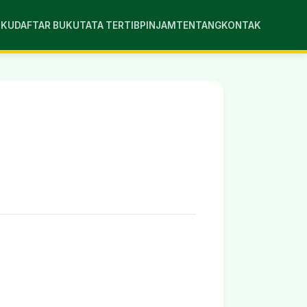
UKU
DAFTAR BUKU
TATA TERTIB
PINJAM
TENTANG
KONTAK