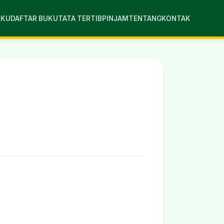
UKU
DAFTAR BUKU
TATA TERTIB
PINJAM
TENTANG
KONTAK