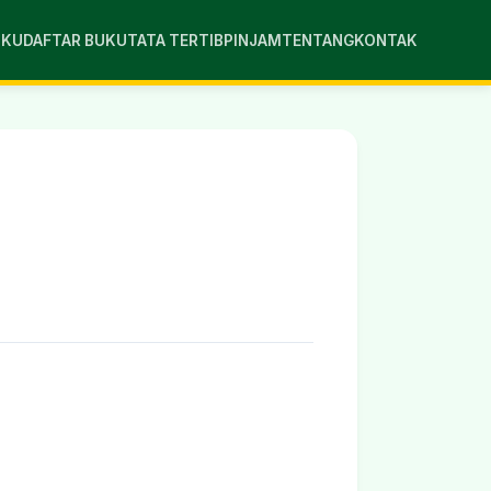
UKU
DAFTAR BUKU
TATA TERTIB
PINJAM
TENTANG
KONTAK