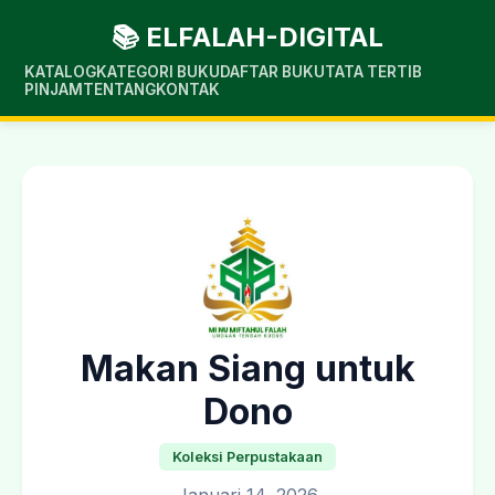
📚 ELFALAH-DIGITAL
KATALOG
KATEGORI BUKU
DAFTAR BUKU
TATA TERTIB
PINJAM
TENTANG
KONTAK
Makan Siang untuk
Dono
Koleksi Perpustakaan