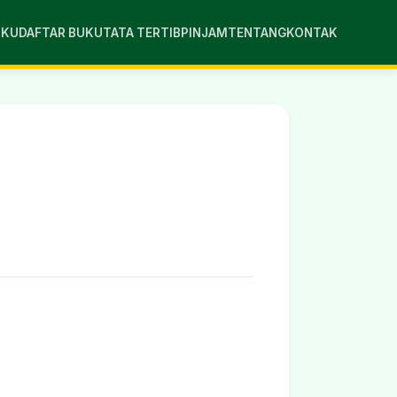
UKU
DAFTAR BUKU
TATA TERTIB
PINJAM
TENTANG
KONTAK