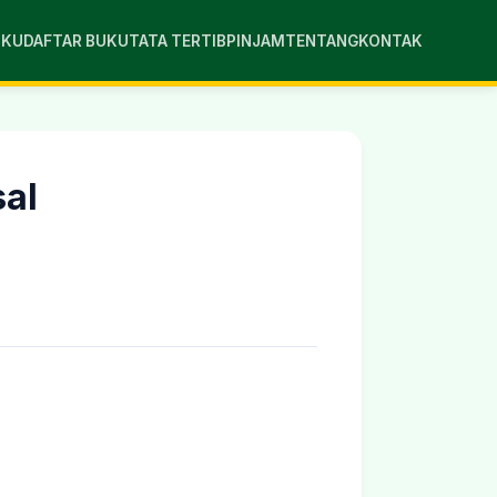
UKU
DAFTAR BUKU
TATA TERTIB
PINJAM
TENTANG
KONTAK
al