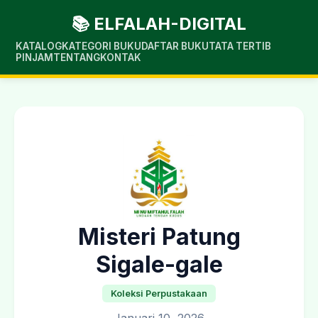
📚 ELFALAH-DIGITAL
KATALOG
KATEGORI BUKU
DAFTAR BUKU
TATA TERTIB
PINJAM
TENTANG
KONTAK
Misteri Patung
Sigale-gale
Koleksi Perpustakaan