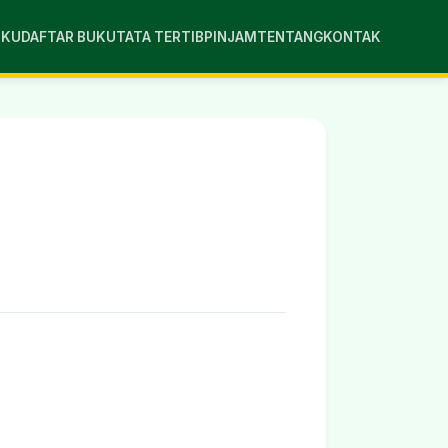
UKU
DAFTAR BUKU
TATA TERTIB
PINJAM
TENTANG
KONTAK