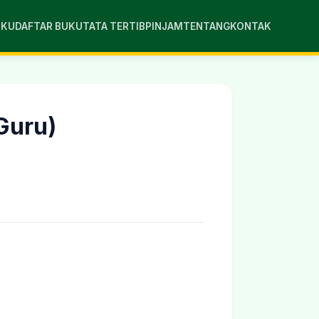
UKU
DAFTAR BUKU
TATA TERTIB
PINJAM
TENTANG
KONTAK
Guru)