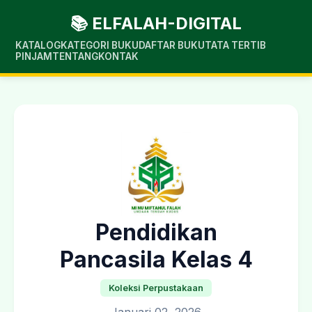
📚 ELFALAH-DIGITAL
KATALOG
KATEGORI BUKU
DAFTAR BUKU
TATA TERTIB
PINJAM
TENTANG
KONTAK
Pendidikan
Pancasila Kelas 4
Koleksi Perpustakaan