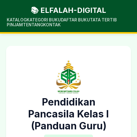
📚 ELFALAH-DIGITAL
KATALOG
KATEGORI BUKU
DAFTAR BUKU
TATA TERTIB
PINJAM
TENTANG
KONTAK
Pendidikan
Pancasila Kelas I
(Panduan Guru)