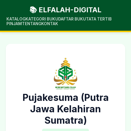
📚 ELFALAH-DIGITAL
KATALOG
KATEGORI BUKU
DAFTAR BUKU
TATA TERTIB
PINJAM
TENTANG
KONTAK
Pujakesuma (Putra
Jawa Kelahiran
Sumatra)