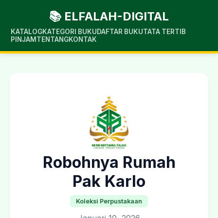
📚 ELFALAH-DIGITAL
KATALOG
KATEGORI BUKU
DAFTAR BUKU
TATA TERTIB
PINJAM
TENTANG
KONTAK
Robohnya Rumah
Pak Karlo
Koleksi Perpustakaan