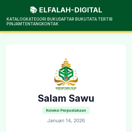
📚 ELFALAH-DIGITAL
KATALOG
KATEGORI BUKU
DAFTAR BUKU
TATA TERTIB
PINJAM
TENTANG
KONTAK
Salam Sawu
Koleksi Perpustakaan
Januari 14, 2026