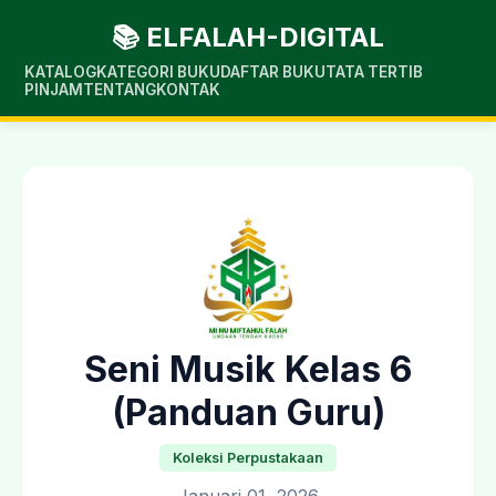
📚 ELFALAH-DIGITAL
KATALOG
KATEGORI BUKU
DAFTAR BUKU
TATA TERTIB
PINJAM
TENTANG
KONTAK
Seni Musik Kelas 6
(Panduan Guru)
Koleksi Perpustakaan