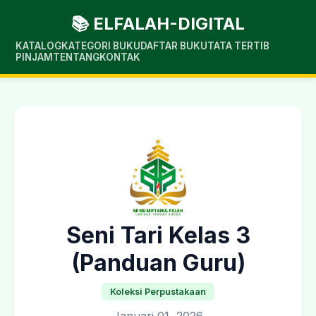
📚 ELFALAH-DIGITAL
KATALOG
KATEGORI BUKU
DAFTAR BUKU
TATA TERTIB
PINJAM
TENTANG
KONTAK
Seni Tari Kelas 3
(Panduan Guru)
Koleksi Perpustakaan