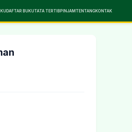
UKU
DAFTAR BUKU
TATA TERTIB
PINJAM
TENTANG
KONTAK
man