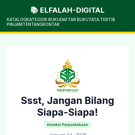
📚 ELFALAH-DIGITAL
KATALOG
KATEGORI BUKU
DAFTAR BUKU
TATA TERTIB
PINJAM
TENTANG
KONTAK
Ssst, Jangan Bilang
Siapa-Siapa!
Koleksi Perpustakaan