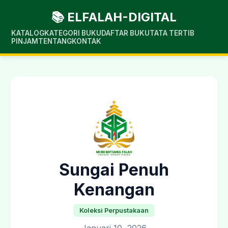
📚 ELFALAH-DIGITAL
KATALOG
KATEGORI BUKU
DAFTAR BUKU
TATA TERTIB
PINJAM
TENTANG
KONTAK
Sungai Penuh
Kenangan
Koleksi Perpustakaan