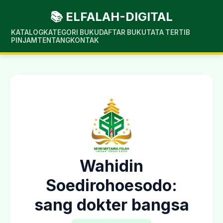
📚 ELFALAH-DIGITAL
KATALOG
KATEGORI BUKU
DAFTAR BUKU
TATA TERTIB
PINJAM
TENTANG
KONTAK
Wahidin
Soedirohoesodo:
sang dokter bangsa