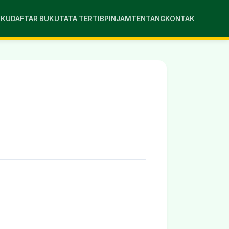
UKU
DAFTAR BUKU
TATA TERTIB
PINJAM
TENTANG
KONTAK